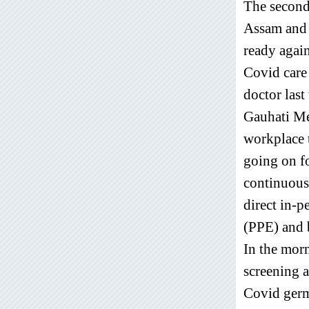
The second 
Assam and t
ready again
Covid care 
doctor last
Gauhati Me
workplace 
going on fo
continuous
direct in-p
(PPE) and 
In the morn
screening 
Covid germ