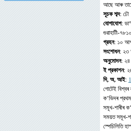
আছে আৰু তাৰে
সূচক
শব্দ
: ঢৌ
যোগাযোগ
: ডা
গুৱাহাটী-৭
গ্রহন
: ১০ আগ
সংশোধন
: ২৩
অনুমোদন
: ২৪
ই প্রকাশন
: ২
দি, অ, আই
:
গোটেই বিশ্বৰ
ক’ভিদৰ প্রথম
সমূখ-শাৰীৰ ক
সময়ত সমূখ-শা
স্পেচিলিতি হা