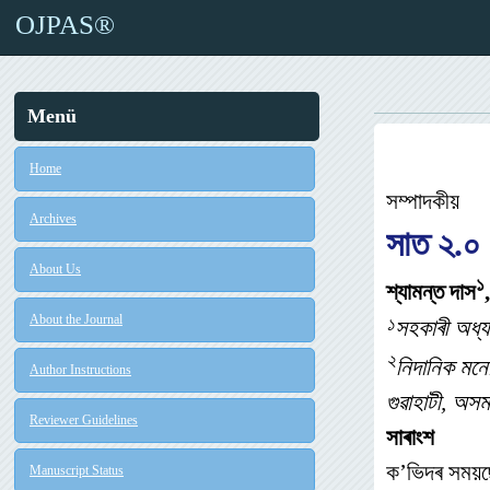
OJPAS®
Menü
Home
সম্পাদকীয়
Archives
সাত ২.০
About Us
১
শ্যামন্ত
দাস
About the Journal
১
সহকাৰী অধ্
২
নিদানিক মনো
Author Instructions
গুৱাহাটী, অস
Reviewer Guidelines
সাৰাংশ
ক’ভিদৰ সময়ছো
Manuscript Status