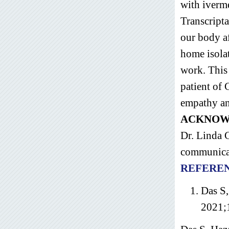
with iverm
Transcript
our body a
home isola
work. This 
patient of 
empathy an
ACKNOW
Dr. Linda 
communica
REFERE
Das S,
2021;