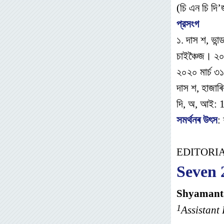
(চি এন চি দ
প্রসংগ
১. দাস শ, ভা
চাইঞ্চৈজ। 
২০২০ মার্চ ৩
দাস শ, হাজাৰ
দি, অ, আই:
সমর্থনৰ উৎস
:
EDITORI
Seven 
Shyamant
1
Assistant