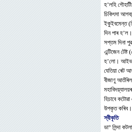
হ’লহি গৌহাটী
চিকিৎসা আগবঢ়
ইকুইবমেন্ত (প
দিন পাৰ হ’ল
সপ্তম দিনা পু
এন্টিজেন টেষ্
হ’লো। আইভাৰম
যেতিয়া ৰেট আৰ
বীজাণু আতঁৰি
মহাবিদয়্যালয়
হিচাবে কটোৱা
উপকৃত কৰিব।
স্বীকৃতি
ডা° লিন্দা কটল