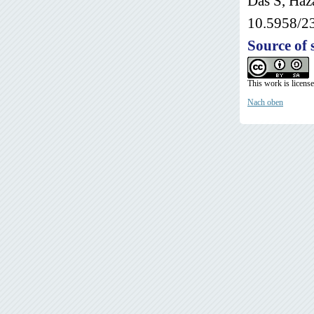
Das S, Haz
10.5958/2
Source of 
This work is licens
Nach oben