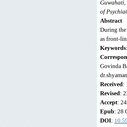
Guwahati, 
of Psychia
Abstract
During the 
as front-li
Keywords
Correspon
Govinda Ba
dr.shyama
Received
:
Revised
: 
Accept
: 2
Epub
: 28
DOI
:
10.5